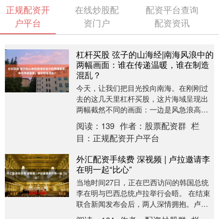
正规配资开
在线炒股配
配资平台查询
户平台
资门户
配资资讯
杠杆买股 弦子的山海经|南海风浪中的
两幅画面：谁在传递温暖，谁在制造
混乱？
今天，让我们把目光投向南海。在刚刚过
去的这几天里杠杆买股，这片海域呈现出
两幅截然不同的画面：一边是风急浪高中
对生命的无畏救援，另一边却是颠倒黑白
阅读：
139
作者：
股票配资群
栏
的“碰瓷”闹剧。....
目：
正规配资开户平台
外汇配资手续费 深视频 | 卢拉邀请李
在明一起“比心”
当地时间27日，正在巴西访问的韩国总统
李在明与巴西总统卢拉举行会晤。 在结束
联合新闻发布会后，两人深情拥抱。卢拉
突然拉住李在明，示意两人一起摆出“比心”