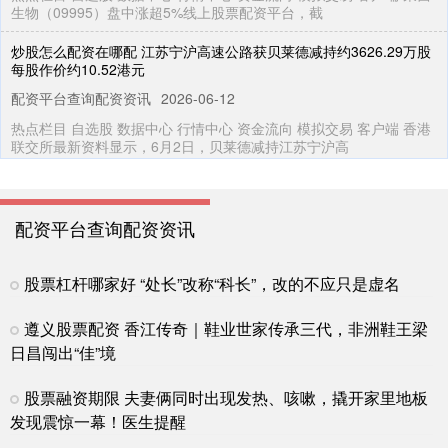
生物（09995）盘中涨超5%线上股票配资平台，截
炒股怎么配资在哪配 江苏宁沪高速公路获贝莱德减持约3626.29万股
每股作价约10.52港元
配资平台查询配资资讯
2026-06-12
热点栏目 自选股 数据中心 行情中心 资金流向 模拟交易 客户端 香港
联交所最新资料显示，6月2日，贝莱德减持江苏宁沪高
爱配资可靠吗 快高考了，重要的事情说三遍(2)
正规配资开户平台
2026-07-11
配资平台查询配资资讯
爱配资可靠吗 新华社图表，北京，2026年6月6日 2026年高考即将来
临，这些注意事项请牢记。 新华社发 钟睿 秦迎
股票杠杆哪家好 “处长”改称“科长”，改的不应只是虚名
正规股票配资公司有哪些 中通快递-W于6月8日斥资约499.55万美元
回购22.50万股
遵义股票配资 香江传奇｜鞋业世家传承三代，非洲鞋王梁
在线炒股配资门户
2026-06-12
日昌闯出“佳”境
热点栏目 自选股 数据中心 行情中心 资金流向 模拟交易 客户端 中通
快递-W（02057）发布公告，于2026年6月8
股票融资期限 夫妻俩同时出现发热、咳嗽，撬开家里地板
发现震惊一幕！医生提醒
股票交易平台排名 《歌手2026》首播收视第一，下周JessieJ惊喜袭