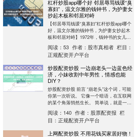
杠杆炒股app哪个好 邻居辱骂钱瑗“臭
寡妇”，温文尔雅的钱钟书，为护妻女
抄起木板和邻居对峙
【邻居辱骂钱瑗“臭寡妇”杠杆炒股app哪个
好，温文尔雅的钱钟书，为护妻女抄起木
板和邻居对峙】1972年，钱钟书的女儿被
邻居骂了一句“臭寡妇”，随后又扇了一巴
阅读：
53
作者：
股市真相者
栏目：
掌。....
正规配资开户平台
炒股配资炒股 一边崩老头一边蓝色经
济，小妹收割中年男性，情感也能
DIY？
炒股配资炒股 前言 “崩老头”这个词，可能
你第一次听说。 它像一个暗语，在互联网
的某个角落悄然生长。 简单说，就是一些
人（多为年轻女性，自称“精神小妹”）通过
阅读：
140
作者：
股票配资报
栏
社....
目：
正规配资开户平台
上网配资炒股 不用花钱买家居好物！