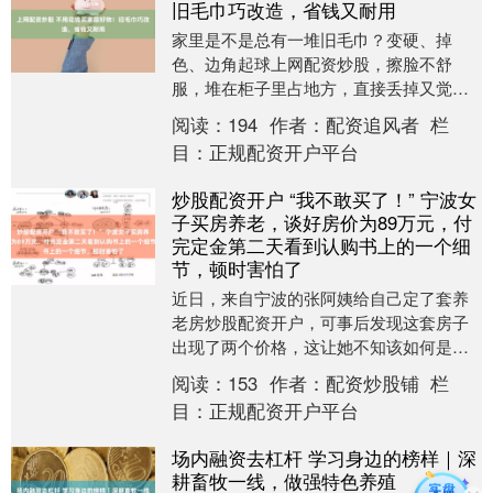
旧毛巾巧改造，省钱又耐用
家里是不是总有一堆旧毛巾？变硬、掉
色、边角起球上网配资炒股，擦脸不舒
服，堆在柜子里占地方，直接丢掉又觉得
浪费，放着纯粹是闲置杂物。 很多人都直
阅读：
194
作者：
配资追风者
栏
接把旧毛巾当垃圾丢....
目：
正规配资开户平台
炒股配资开户 “我不敢买了！” 宁波女
子买房养老，谈好房价为89万元，付
完定金第二天看到认购书上的一个细
节，顿时害怕了
近日，来自宁波的张阿姨给自己定了套养
老房炒股配资开户，可事后发现这套房子
出现了两个价格，这让她不知该如何是
好，希望我们帮她看看。 看房当天付定金
阅读：
153
作者：
配资炒股铺
栏
事后发现房价近....
目：
正规配资开户平台
场内融资去杠杆 学习身边的榜样｜深
耕畜牧一线，做强特色养殖