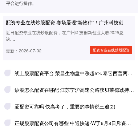
平台进行操作。
业大赛正在颠覆想象
配资专业在线炒股配资 赛场屡现“新物种”！广州科技创新创业大赛正在颠覆想象
近日配资专业在线炒股配资，在广州科技创新创业大赛2025总
决....
配资专业在线炒股配资
更新：2026-07-02
线上股票配资平台 荣昌生物盘中涨超5% 泰它西普两大适应症同日获批上市
炒股怎么配资在哪配 江苏宁沪高速公路获贝莱德减持约3626.29万股 每股作价约10.52港元
爱配资可靠吗 快高考了，重要的事情说三遍(2)
正规股票配资公司有哪些 中通快递-W于6月8日斥资约499.55万美元回购22.50万股