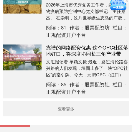
2026年上海市优秀党务工作者，崇明区动
物疫病预防控制中心党支部书记、主任秦
杰。 在崇明，这片世界级生态岛的广袤乡
野间，无数党员扎根乡野、深耕一线。其
阅读：
81
作者：
股票配资坊
栏目：
中，有一个....
正规配资开户平台
靠谱的网络配资优惠 这个OPC社区落
地虹口，将深度协同长三角产业带
文汇报记者 单颖文摄 最近，路过海伦路嘉
兴路的人们发现，墙面上多了一块“OPC社
区”的指引牌。今天，元鹏OPC（虹口）跨
境电商潮创社区在此启动运营，也让这片
阅读：
85
作者：
股票配资社
栏目：
百年....
正规配资开户平台
查看更多