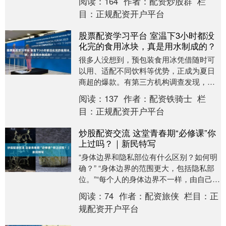
阅读：
164
作者：
配资炒股群
栏
姿势合影....
目：
正规配资开户平台
股票配资学习平台 室温下3小时都没
化完的食用冰块，真是用水制成的？
很多人没想到，预包装食用冰凭借随时可
以用、适配不同饮料等优势，正成为夏日
商超的爆款。有第三方机构调查发现，今
年二季度，线下零售渠道预包装冰杯的销
阅读：
137
作者：
配资铁骑士
栏
售额同比增长达9....
目：
正规配资开户平台
炒股配资交流 这堂青春期“必修课”你
上过吗？｜新民特写
“身体边界和隐私部位有什么区别？如何明
确？” “身体边界的范围更大，包括隐私部
位。”“每个人的身体边界不一样，由自己的
感受决定。”“我的身体我说了算！”浦东的
阅读：
74
作者：
配资旅侠
栏目：
正
一....
规配资开户平台