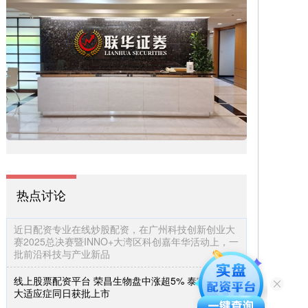
专业的股票配资 金价美盘阻力点震荡，关注回落支撑
点多单观点。
配资平台查询配资资讯
2026-06-25
2025/11/11 黄金美盘行情分析专业的股票配资 消息
面： 周二(11月11日)美盘金价高位震荡，关注回落后
多单观点
配资专业在线炒股配资 赛场屡现“新物种”！广州科技
创新创业大赛正在颠覆想象
热点讨论
在线炒股配资门户
2026-07-02
近日配资专业在线炒股配资，在广州科技创新创业大
赛2025总决赛暨INNO+大湾区科创嘉年华活动上，一
批前沿科技与产业新品
线上股票配资平台 荣昌生物盘中涨超5% 泰它西普两
大适应症同日获批上市
在线炒股配资门户
2026-06-12