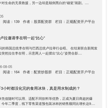
对生命的无畏救援，另一边却是颠倒黑白的“碰瓷”闹剧。....
05
阅读：
139
作者：
股票配资群
栏目：
正规配资开户平台
 卢拉邀请李在明一起“比心”
问的韩国总统李在明与巴西总统卢拉举行会晤。 在结束联合新闻发
突然拉住李在明，示意两人一起摆出“比心”姿势合影....
-08-05
阅读：
164
作者：
配资炒股群
栏目：
正规配资开户平台
下3小时都没化完的食用冰块，真是用水制成的？
冰凭借随时可以用、适配不同饮料等优势，正成为夏日商超的爆
今年二季度，线下零售渠道预包装冰杯的销售额同比增长达9....