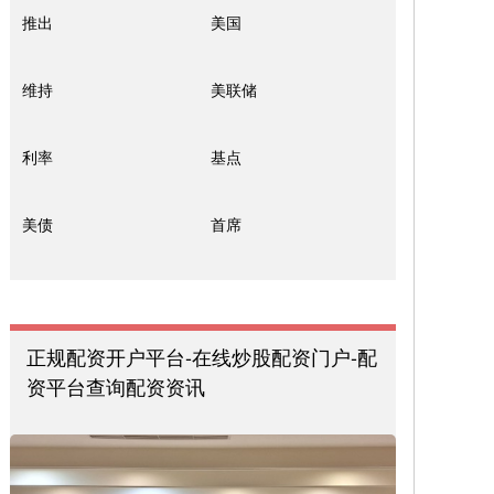
推出
美国
维持
美联储
利率
基点
美债
首席
正规配资开户平台-在线炒股配资门户-配
资平台查询配资资讯