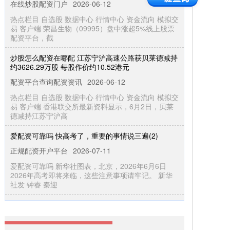
热点栏目 自选股 数据中心 行情中心 资金流向 模拟交
易 客户端 荣昌生物（09995）盘中涨超5%线上股票
配资平台，截
炒股怎么配资在哪配 江苏宁沪高速公路获贝莱德减持
约3626.29万股 每股作价约10.52港元
配资平台查询配资资讯
2026-06-12
热点栏目 自选股 数据中心 行情中心 资金流向 模拟交
易 客户端 香港联交所最新资料显示，6月2日，贝莱
德减持江苏宁沪高
爱配资可靠吗 快高考了，重要的事情说三遍(2)
正规配资开户平台
2026-07-11
爱配资可靠吗 新华社图表，北京，2026年6月6日
2026年高考即将来临，这些注意事项请牢记。 新华
社发 钟睿 秦迎
正规股票配资公司有哪些 中通快递-W于6月8日斥资
约499.55万美元回购22.50万股
在线炒股配资门户
2026-06-12