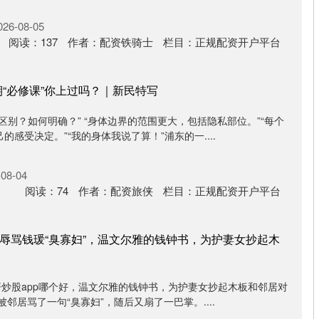
6-08-05
阅读：
137
作者：
配资铁骑士
栏目：
正规配资开户平台
期“必修课”你上过吗？｜新民特写
区别？如何明确？” “身体边界的范围更大，包括隐私部位。”“每个
感受决定。”“我的身体我说了算！”浦东的一....
08-04
阅读：
74
作者：
配资旅侠
栏目：
正规配资开户平台
居辱骂钱瑗“臭寡妇”，温文尔雅的钱钟书，为护妻女抄起木
杆炒股app哪个好，温文尔雅的钱钟书，为护妻女抄起木板和邻居对
被邻居骂了一句“臭寡妇”，随后又扇了一巴掌。....