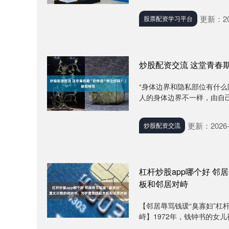
更新：202
股票配资学习平台
炒股配资交流 这堂青春
“身体边界和隐私部位有什么
人的身体边界不一样，由自己的
更新：2026-
炒股配资交流
杠杆炒股app哪个好 邻
板和邻居对峙
【邻居辱骂钱瑗“臭寡妇”杠
峙】1972年，钱钟书的女儿